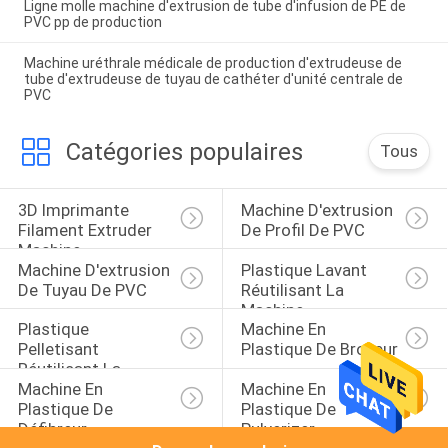
Ligne molle machine d'extrusion de tube d'infusion de PE de
PVC pp de production
Machine uréthrale médicale de production d'extrudeuse de
tube d'extrudeuse de tuyau de cathéter d'unité centrale de
PVC
Catégories populaires
Tous
3D Imprimante 
Machine D'extrusion 
Filament Extruder 
De Profil De PVC
Machine
Machine D'extrusion 
Plastique Lavant 
De Tuyau De PVC
Réutilisant La 
Machine
Plastique 
Machine En 
Pelletisant 
Plastique De Broyeur
Réutilisant La 
Machine En 
Machine En 
Machine
Plastique De 
Plastique De 
Défibreur
Pulverizer