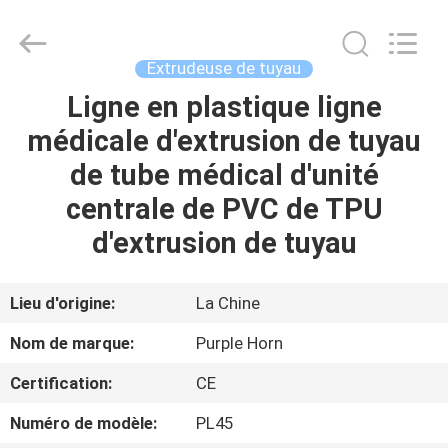
Hefei
Purple
Horn
E-
Commerce
Extrudeuse de tuyau
Co.,
Ltd..
All
Ligne en plastique ligne
MAISON
Rights
Reserved.
médicale d'extrusion de tuyau
DES
de tube médical d'unité
PRODUITS
centrale de PVC de TPU
d'extrusion de tuyau
AU
SUJET
Lieu d'origine:
La Chine
DE
Nom de marque:
Purple Horn
NOUS
Certification:
CE
Numéro de modèle:
PL45
VISITE