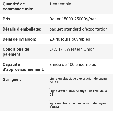
D'USINE
Quantité de
1 ensemble
commande min:
Prix:
Dollar 15000-25000$/set
CONTRÔLE
DE
Détails d'emballage:
paquet standard d'exportation
QUALITÉ
Délai de livraison:
20-40 jours ouvrables
Conditions de
L/C, T/T, Western Union
CONTACTEZ-
paiement:
NOUS
Capacité
année de 100 ensembles
d'approvisionnement:
DEMANDEZ
Surligner:
Ligne en plastique d'extrusion de tuyau
de la CE
UNE
,
Ligne d'extrusion de tuyau de PVC de la
CITATION
CE
,
ligne en plastique d'extrusion de tuyau
d'OEM
PLAN