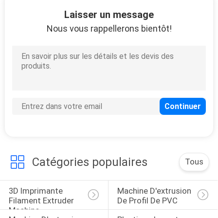
3
Laisser un message
Machine de
Nous vous rappellerons bientôt!
mélangeur de PVC
1
Système de
transport
Catégories populaires
Tous
pneumatique
3D Imprimante 
Machine D'extrusion 
Filament Extruder 
De Profil De PVC
Machine
2