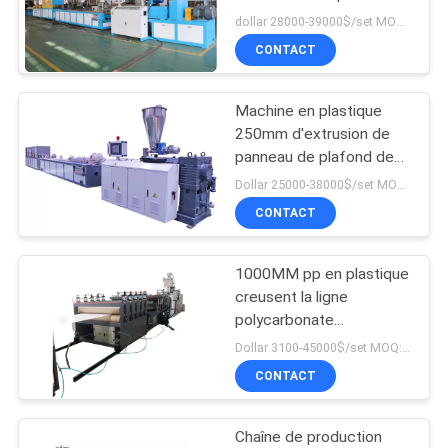
PVC de 6 cavités faisant
dollar 28000-39000$/set MOQ:1set
DU
la machine
CONTACT
SITE
26
plastique pelletisant
Machine en plastique
PRIVACY
250mm d'extrusion de
réutilisant la
POLICY
panneau de plafond de
PVC
machine
Dollar 25000-38000$/set MOQ:1set
CONTACT
1000MM pp en plastique
8
creusent la ligne
machine en
polycarbonate
d'extrusion de feuille de
Dollar 3100-45000$/set MOQ:1 ensemble
plastique de broyeur
PC
CONTACT
Chaîne de production