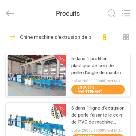
Hefei
Purple
Horn
Produits
E-
Commerce
Co.,
Ltd..
All
MAISON
44
Rights
Chine machine d'extrusion de profil de PVC
Reserved.
3D imprimante
DES
Filament Extruder
HOT
6 dans 1 profil en
PRODUITS
plastique de coin de
Machine
perle d'angle de machine
AU
d'extrusion de profil de
dollar 28000-39000$/set MOQ:1set
PVC d'UPVC
ENQUÊTE
SUJET
MAINTENANT
26
DE
machine d'extrusion
HOT
6 dans 1 ligne d'extrusion
NOUS
de perle faisante le coin
de profil de PVC
de PVC de machine
d'extrusion de profil de
VISITE
dollar 28000-39000$/set MOQ:1set