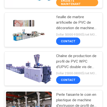
PVC avec des trous de
ENQUÊTE
D'USINE
MAINTENANT
poinçon
feuille de marbre
CONTRÔLE
14
artificielle de PVC de
DE
décoration de machine
Machine d'extrusion
d'extrusion de profil de
QUALITÉ
Dollar 50000-95000$/set MOQ:1 ensemble
de tuyau de PVC
PVC de 1220mm
CONTACT
CONTACTEZ-
Chaîne de production de
NOUS
profil de PVC WPC
d'UPVC double vis de
5
profil
DEMANDEZ
Dollar 25000-38000$/set MOQ:1set
Plastique lavant
CONTACT
UNE
CITATION
réutilisant la
Perle faisante le coin en
machine
plastique de machine
PLAN
d'extrusion de profil de