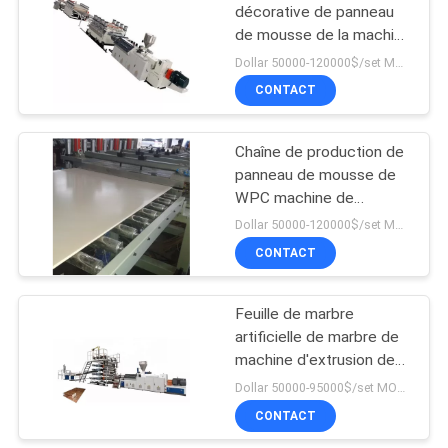
décorative de panneau
de mousse de la machine
1
WPC d'extrusion de profil
Dollar 50000-120000$/set MOQ:1 ensemble
de PVC de conseil
Machine en
CONTACT
plastique de
Chaîne de production de
défibreur
panneau de mousse de
WPC machine de
fabrication de profil de
Dollar 50000-120000$/set MOQ:1 ensemble
PVC
CONTACT
11
Machine en
Feuille de marbre
artificielle de marbre de
plastique de
machine d'extrusion de
Pulverizer
profil de PVC faisant la
Dollar 50000-95000$/set MOQ:1 ensemble
machine
CONTACT