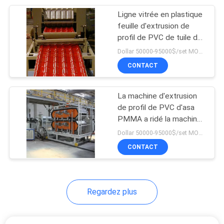
Ligne vitrée en plastique
10
feuille d'extrusion de
profil de PVC de tuile de
Extrudeuse de tuyau
plafond d'asa PMMA de
Dollar 50000-95000$/set MOQ:1 ensemble
toiture
CONTACT
La machine d'extrusion
de profil de PVC d'asa
PMMA a ridé la machine
7
en plastique d'extrusion
Dollar 50000-95000$/set MOQ:1 ensemble
Machines de
de profil de toit
CONTACT
laboratoire
Regardez plus