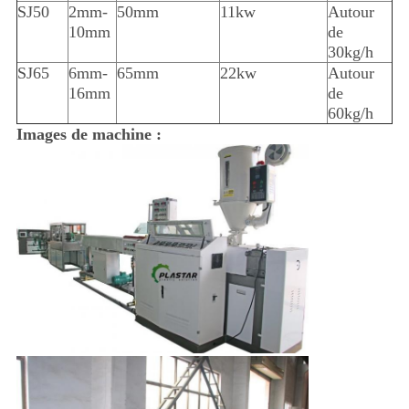
SJ50
2mm-
50mm
11kw
Autour
10mm
de
30kg/h
SJ65
6mm-
65mm
22kw
Autour
16mm
de
60kg/h
Images de machine :