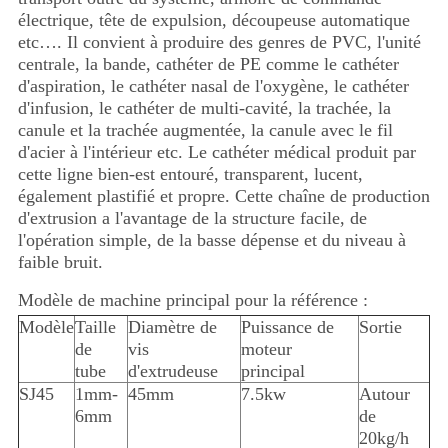
électrique, tête de expulsion, découpeuse automatique
etc…. Il convient à produire des genres de PVC, l'unité
centrale, la bande, cathéter de PE comme le cathéter
d'aspiration, le cathéter nasal de l'oxygène, le cathéter
d'infusion, le cathéter de multi-cavité, la trachée, la
canule et la trachée augmentée, la canule avec le fil
d'acier à l'intérieur etc. Le cathéter médical produit par
cette ligne bien-est entouré, transparent, lucent,
également plastifié et propre. Cette chaîne de production
d'extrusion a l'avantage de la structure facile, de
l'opération simple, de la basse dépense et du niveau à
faible bruit.
Modèle de machine principal pour la référence :
Modèle
Taille
Diamètre de
Puissance de
Sortie
de
vis
moteur
tube
d'extrudeuse
principal
SJ45
1mm-
45mm
7.5kw
Autour
6mm
de
20kg/h