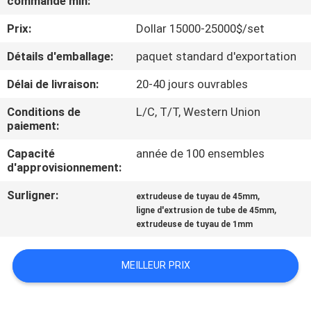
commande min:
D'USINE
Prix:
Dollar 15000-25000$/set
CONTRÔLE
Détails d'emballage:
paquet standard d'exportation
DE
Délai de livraison:
20-40 jours ouvrables
QUALITÉ
Conditions de
L/C, T/T, Western Union
paiement:
CONTACTEZ-
Capacité
année de 100 ensembles
d'approvisionnement:
NOUS
Surligner:
,
extrudeuse de tuyau de 45mm
,
ligne d'extrusion de tube de 45mm
DEMANDEZ
extrudeuse de tuyau de 1mm
UNE
CITATION
MEILLEUR PRIX
PLAN