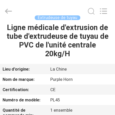
Hefei
Purple
Horn
E-
Commerce
Extrudeuse de tuyau
Co.,
Ltd..
All
Ligne médicale d'extrusion de
MAISON
Rights
Reserved.
tube d'extrudeuse de tuyau de
DES
PVC de l'unité centrale
PRODUITS
20kg/H
AU
Lieu d'origine:
La Chine
SUJET
Nom de marque:
Purple Horn
DE
Certification:
CE
NOUS
Numéro de modèle:
PL45
VISITE
Quantité de
1 ensemble