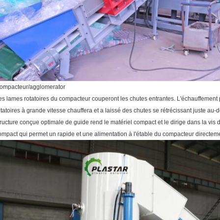
ompacteur/agglomerator
es lames rotatoires du compacteur couperont les chutes entrantes. L'échauffement p
otatoires à grande vitesse chauffera et a laissé des chutes se rétrécissant juste au
tructure conçue optimale de guide rend le matériel compact et le dirige dans la vis 
ompact qui permet un rapide et une alimentation à l'étable du compacteur directem