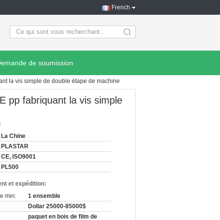
French
search
emande de soumission
ant la vis simple de double étape de machine
 pp fabriquant la vis simple
:
La Chine
PLASTAR
CE, ISO9001
PL500
nt et expédition:
e min:
1 ensemble
Dollar 25000-85000$
paquet en bois de film de