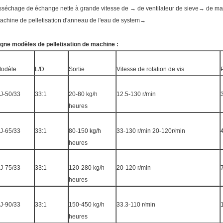
sséchage de échange nette à grande vitesse de → de ventilateur de sieve→ de m
achine de pelletisation d'anneau de l'eau de system→
igne modèles de pelletisation de machine :
odèle
L/D
Sortie
Vitesse de rotation de vis
J-50/33
33:1
20-80 kg/h
12.5-130 r/min
heures
J-65/33
33:1
80-150 kg/h
33-130 r/min 20-120r/min
heures
J-75/33
33:1
120-280 kg/h
20-120 r/min
heures
J-90/33
33:1
150-450 kg/h
33.3-110 r/min
heures