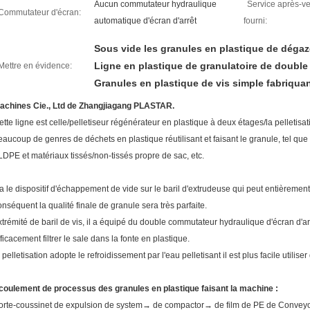
Aucun commutateur hydraulique
Service après-v
Commutateur d'écran:
automatique d'écran d'arrêt
fourni:
Sous vide les granules en plastique de dégaz
Ligne en plastique de granulatoire de double
Mettre en évidence:
Granules en plastique de vis simple fabriqua
achines Cie., Ltd de Zhangjiagang PLASTAR.
ette ligne est celle/pelletiseur régénérateur en plastique à deux étages/la pelletisa
eaucoup de genres de déchets en plastique réutilisant et faisant le granule, tel qu
LDPE et matériaux tissés/non-tissés propre de sac, etc.
l a le dispositif d'échappement de vide sur le baril d'extrudeuse qui peut entièrement
onséquent la qualité finale de granule sera très parfaite.
xtrémité de baril de vis, il a équipé du double commutateur hydraulique d'écran d'arr
fficacement filtrer le sale dans la fonte en plastique.
a pelletisation adopte le refroidissement par l'eau pelletisant il est plus facile utilise
coulement de processus des granules en plastique faisant la machine :
orte-coussinet de expulsion de system→ de compactor→ de film de PE de Conveyor