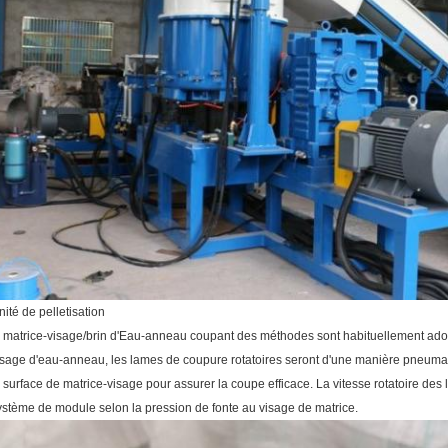
nité de pelletisation
e matrice-visage/brin d'Eau-anneau coupant des méthodes sont habituellement ado
isage d'eau-anneau, les lames de coupure rotatoires seront d'une manière pneuma
a surface de matrice-visage pour assurer la coupe efficace. La vitesse rotatoire de
ystème de module selon la pression de fonte au visage de matrice.