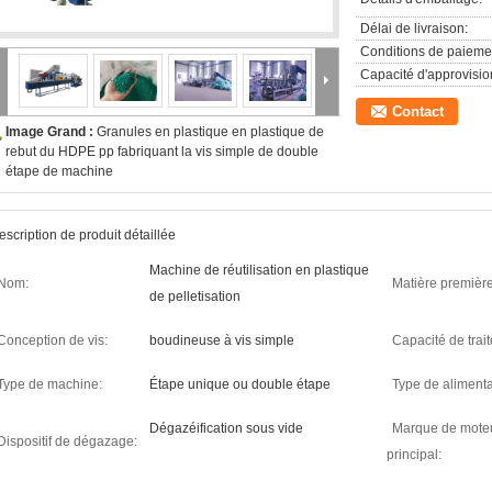
Délai de livraison:
Conditions de paieme
Capacité d'approvisi
Contact
Image Grand :
Granules en plastique en plastique de
rebut du HDPE pp fabriquant la vis simple de double
étape de machine
escription de produit détaillée
Machine de réutilisation en plastique
Nom:
Matière première
de pelletisation
Conception de vis:
boudineuse à vis simple
Capacité de trai
Type de machine:
Étape unique ou double étape
Type de alimenta
Dégazéification sous vide
Marque de mote
Dispositif de dégazage:
principal: