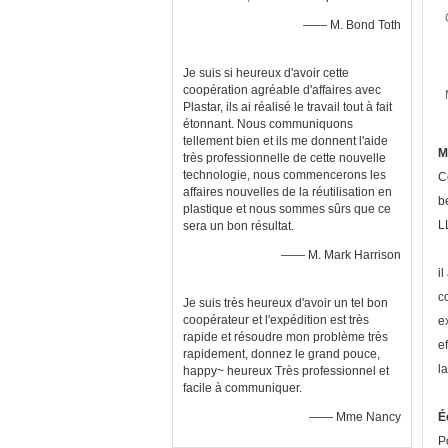
—— M. Bond Toth
Je suis si heureux d'avoir cette
coopération agréable d'affaires avec
Plastar, ils ai réalisé le travail tout à fait
étonnant. Nous communiquons
tellement bien et ils me donnent l'aide
M
très professionnelle de cette nouvelle
technologie, nous commencerons les
C
affaires nouvelles de la réutilisation en
b
plastique et nous sommes sûrs que ce
L
sera un bon résultat.
—— M. Mark Harrison
i
c
Je suis très heureux d'avoir un tel bon
coopérateur et l'expédition est très
e
rapide et résoudre mon problème très
e
rapidement, donnez le grand pouce,
l
happy~ heureux Très professionnel et
facile à communiquer.
—— Mme Nancy
É
P