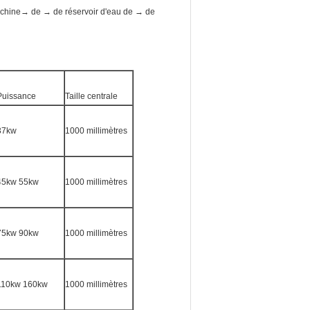
achine→ de → de réservoir d'eau de → de
Puissance
Taille centrale
37kw
1000 millimètres
45kw 55kw
1000 millimètres
75kw 90kw
1000 millimètres
110kw 160kw
1000 millimètres