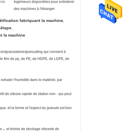
ente
Ingénieurs disponibles pour entretenir
des machines à l'étranger
éification fabriquant la machine
,
 étape
,
nt la machine
tion/granulatoire/granuating qui convient à
e le film de pp, de PE, de HDPE, de LDPE, de
 exhaler l'humidité dans le matériel, par
êt de vitesse rapide de station non - qui peut
r que, et la forme et l'aspect du granule est bon.
→ et trémie de stockage vibrante de