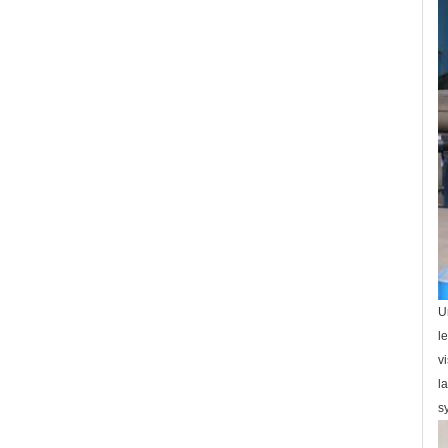
U
l
v
l
s