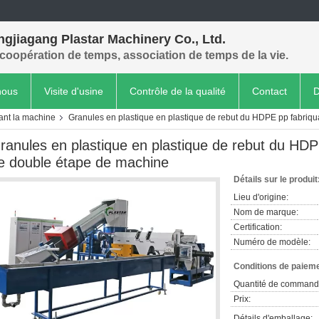
gjiagang Plastar Machinery Co., Ltd.
coopération de temps, association de temps de la vie.
nous
Visite d'usine
Contrôle de la qualité
Contact
D
isant la machine
Granules en plastique en plastique de rebut du HDPE pp fabriqu
ranules en plastique en plastique de rebut du HDPE
e double étape de machine
Détails sur le produit
Lieu d'origine:
Nom de marque:
Certification:
Numéro de modèle:
Conditions de paieme
Quantité de command
Prix:
Détails d'emballage: