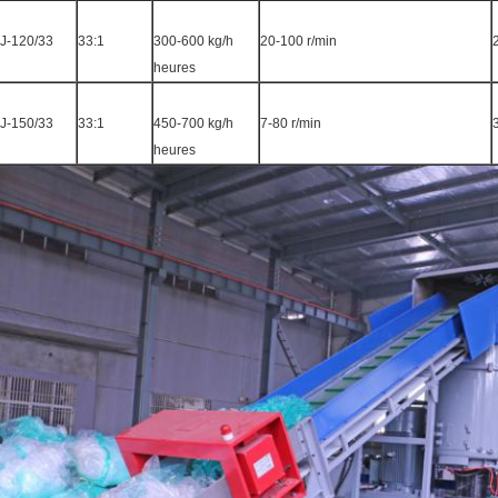
J-120/33
33:1
300-600 kg/h
20-100 r/min
heures
J-150/33
33:1
450-700 kg/h
7-80 r/min
heures