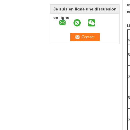
a
Je suis en ligne une discussion
m
en ligne
L
M
S
S
S
S