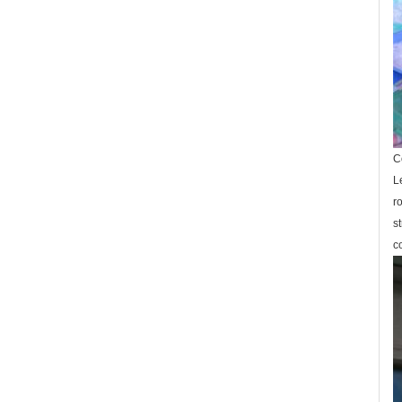
C
L
r
s
c