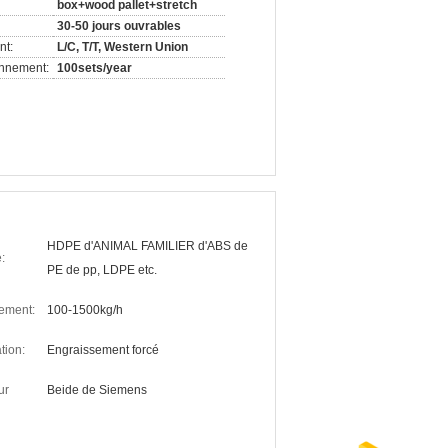
box+wood pallet+stretch
30-50 jours ouvrables
nt:
L/C, T/T, Western Union
onnement:
100sets/year
HDPE d'ANIMAL FAMILIER d'ABS de
:
PE de pp, LDPE etc.
tement:
100-1500kg/h
tion:
Engraissement forcé
ur
Beide de Siemens