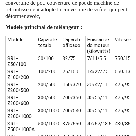
couverture de pot, couverture de pot de machine de
refroidissement adopte la couverture de voûte, qui peut
déformer avoic,
Modèle principal de mélangeur :
Modèle
Capacité
Capacité
Puissance
Vitesse d
totale
efficace
de moteur
(kilowatts)
SRL-
50/100
32/75
7/11/5.5
750/1500
Z50/100
SRL-
100/200
75/160
14/22/7.5
650/1300
Z100/200
SRL-
200/500
150/320
30/42/11
475/950/
Z200/500
SRL-
300/600
200/360
40/55/11
475/950/
Z300/600
SRL-
300/1000
200/640
40/55/11
475/950/
Z300/1000
SRL-
500/1000
375/650
47/67/18.5
430/860/
Z500/1000A