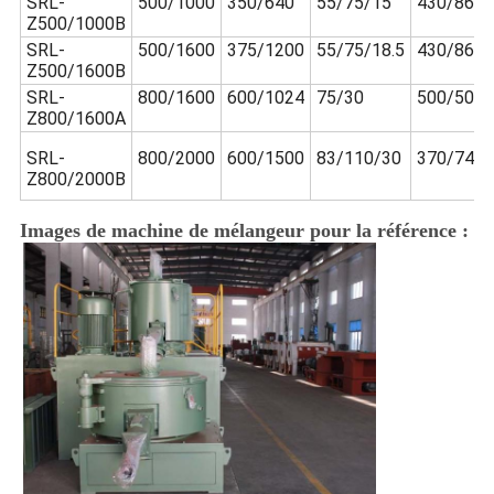
SRL-
500/1000
350/640
55/75/15
430/860/
Z500/1000B
SRL-
500/1600
375/1200
55/75/18.5
430/860/
Z500/1600B
SRL-
800/1600
600/1024
75/30
500/50
Z800/1600A
SRL-
800/2000
600/1500
83/110/30
370/740
Z800/2000B
Images de machine de mélangeur pour la référence :