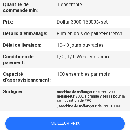
D'USINE
Quantité de
1 ensemble
commande min:
Prix:
Dollar 3000-15000$/set
CONTRÔLE
DE
Détails d'emballage:
Film en bois de pallet+stretch
QUALITÉ
Délai de livraison:
10-40 jours ouvrables
Conditions de
L/C, T/T, Western Union
CONTACTEZ-
paiement:
NOUS
Capacité
100 ensembles par mois
d'approvisionnement:
DEMANDEZ
Surligner:
,
machine de mélangeur de PVC 200L
mélangeur 800L à grande vitesse pour la
UNE
composition de PVC
,
Machine de mélangeur de PVC 180KG
CITATION
MEILLEUR PRIX
PLAN