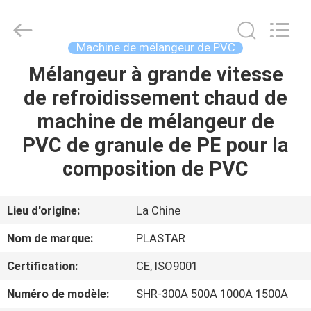
2025
Zhangjiagang
Plastar
Machinery
Co.,
Machine de mélangeur de PVC
Ltd..
All
Rights
Mélangeur à grande vitesse
MAISON
Reserved.
de refroidissement chaud de
DES
machine de mélangeur de
PRODUITS
PVC de granule de PE pour la
composition de PVC
AU
SUJET
Lieu d'origine:
La Chine
DE
Nom de marque:
PLASTAR
NOUS
Certification:
CE, ISO9001
Numéro de modèle:
SHR-300A 500A 1000A 1500A
VISITE