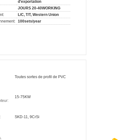
d'exportation
JOURS 20-40WORKING
nt:
L/C, T/T, Western Union
onnement:
100sets/year
Toutes sortes de profil de PVC
15-75KW
teur:
:
SKD-11, 9CrSi
m
,