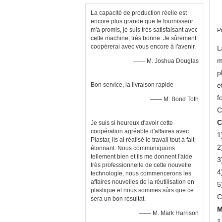
de PE de PVC pp d'ANIMAL
FAMILIER
La capacité de production réelle est
encore plus grande que le fournisseur
m'a promis, je suis très satisfaisant avec
P
cette machine, très bonne. Je sûrement
coopérerai avec vous encore à l'avenir.
L
m
—— M. Joshua Douglas
p
Bon service, la livraison rapide
e
f
—— M. Bond Toth
C
C
Je suis si heureux d'avoir cette
coopération agréable d'affaires avec
1
Plastar, ils ai réalisé le travail tout à fait
2
étonnant. Nous communiquons
tellement bien et ils me donnent l'aide
3
très professionnelle de cette nouvelle
4
technologie, nous commencerons les
affaires nouvelles de la réutilisation en
5
plastique et nous sommes sûrs que ce
C
sera un bon résultat.
M
—— M. Mark Harrison
1