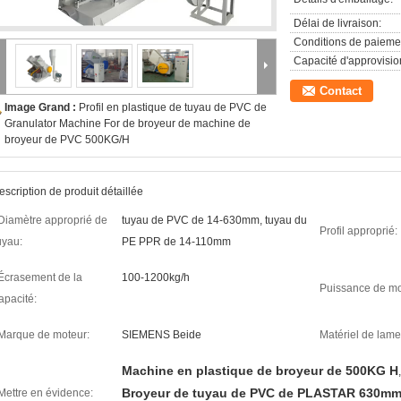
Délai de livraison:
Conditions de paieme
Capacité d'approvisi
Contact
Image Grand :
Profil en plastique de tuyau de PVC de
Granulator Machine For de broyeur de machine de
broyeur de PVC 500KG/H
escription de produit détaillée
Diamètre approprié de
tuyau de PVC de 14-630mm, tuyau du
Profil approprié:
uyau:
PE PPR de 14-110mm
Écrasement de la
100-1200kg/h
Puissance de mo
apacité:
Marque de moteur:
SIEMENS Beide
Matériel de lame
Machine en plastique de broyeur de 500KG H
,
Broyeur de tuyau de PVC de PLASTAR 630m
Mettre en évidence: