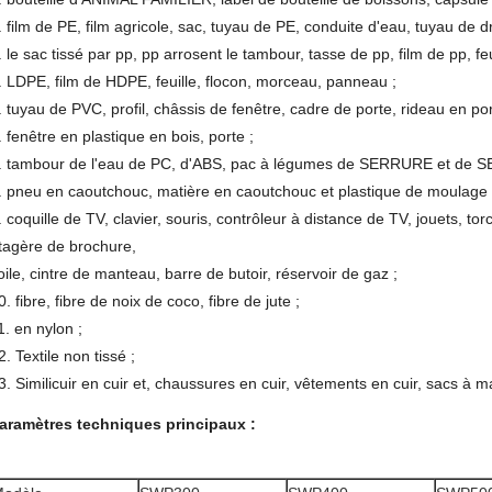
. film de PE, film agricole, sac, tuyau de PE, conduite d'eau, tuyau de d
. le sac tissé par pp, pp arrosent le tambour, tasse de pp, film de pp, feu
. LDPE, film de HDPE, feuille, flocon, morceau, panneau ;
. tuyau de PVC, profil, châssis de fenêtre, cadre de porte, rideau en p
. fenêtre en plastique en bois, porte ;
. tambour de l'eau de PC, d'ABS, pac à légumes de SERRURE et de 
. pneu en caoutchouc, matière en caoutchouc et plastique de moulage p
. coquille de TV, clavier, souris, contrôleur à distance de TV, jouets, to
tagère de brochure,
oile, cintre de manteau, barre de butoir, réservoir de gaz ;
0. fibre, fibre de noix de coco, fibre de jute ;
1. en nylon ;
2. Textile non tissé ;
3. Similicuir en cuir et, chaussures en cuir, vêtements en cuir, sacs à ma
aramètres techniques principaux :