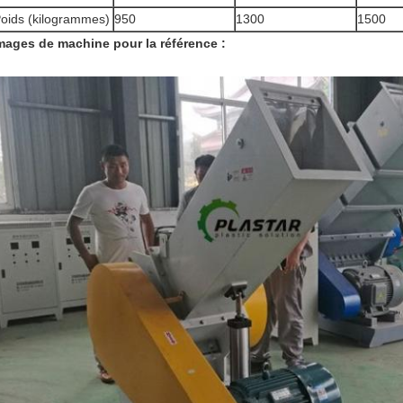
oids (kilogrammes)
950
1300
1500
mages de machine pour la référence :