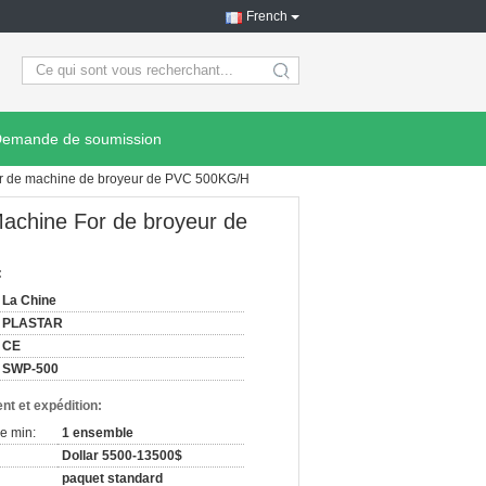
French
search
emande de soumission
eur de machine de broyeur de PVC 500KG/H
Machine For de broyeur de
:
La Chine
PLASTAR
CE
SWP-500
nt et expédition:
e min:
1 ensemble
Dollar 5500-13500$
paquet standard