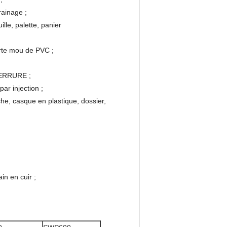
rainage ;
ille, palette, panier
orte mou de PVC ;
SERRURE ;
ar injection ;
rche, casque en plastique, dossier,
in en cuir ;