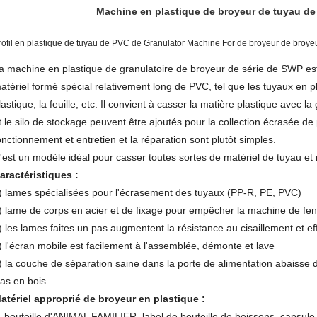
Machine en plastique de broyeur de tuyau d
rofil en plastique de tuyau de PVC de Granulator Machine For de broyeur de broy
a machine en plastique de granulatoire de broyeur de série de SWP est 
atériel formé spécial relativement long de PVC, tel que les tuyaux en pla
lastique, la feuille, etc. Il convient à casser la matière plastique avec l
t le silo de stockage peuvent être ajoutés pour la collection écrasée de
onctionnement et entretien et la réparation sont plutôt simples.
'est un modèle idéal pour casser toutes sortes de matériel de tuyau et m
aractéristiques :
) lames spécialisées pour l'écrasement des tuyaux (PP-R, PE, PVC)
) lame de corps en acier et de fixage pour empêcher la machine de fe
) les lames faites un pas augmentent la résistance au cisaillement et e
) l'écran mobile est facilement à l'assemblée, démonte et lave
) la couche de séparation saine dans la porte de alimentation abaisse d
as en bois.
atériel approprié de broyeur en plastique :
. bouteille d'ANIMAL FAMILIER, label de bouteille de boissons, capsule 