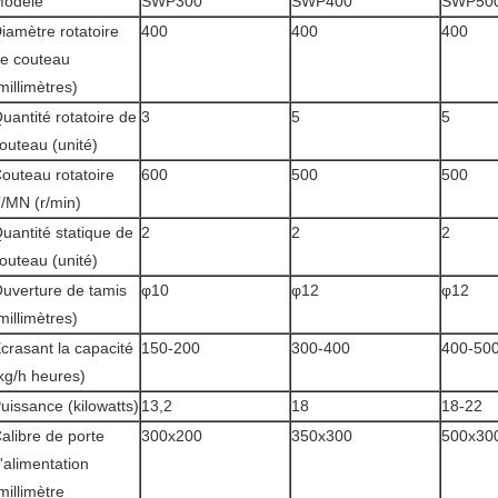
odèle
SWP300
SWP400
SWP50
iamètre rotatoire
400
400
400
e couteau
millimètres)
uantité rotatoire de
3
5
5
outeau (unité)
outeau rotatoire
600
500
500
/MN (r/min)
uantité statique de
2
2
2
outeau (unité)
uverture de tamis
φ10
φ12
φ12
millimètres)
crasant la capacité
150-200
300-400
400-50
kg/h heures)
uissance (kilowatts)
13,2
18
18-22
alibre de porte
300x200
350x300
500x30
'alimentation
millimètre