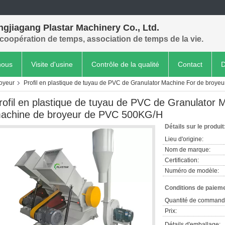
gjiagang Plastar Machinery Co., Ltd.
coopération de temps, association de temps de la vie.
nous
Visite d'usine
Contrôle de la qualité
Contact
D
royeur
Profil en plastique de tuyau de PVC de Granulator Machine For de broy
rofil en plastique de tuyau de PVC de Granulator 
achine de broyeur de PVC 500KG/H
Détails sur le produit
Lieu d'origine:
Nom de marque:
Certification:
Numéro de modèle:
Conditions de paieme
Quantité de command
Prix:
Détails d'emballage: