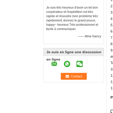
2
Je suis très heureux d'avoir un tel bon
coopérateur et l'expédition est très
3
rapide et résoudre mon problème très
4
rapidement, donnez le grand pouce,
happy~ heureux Très professionnel et
5
facile à communiquer.
6
—— Mme Nancy
7
8
9
Je suis en ligne une discussion
é
en ligne
T
1
1
1
1
P