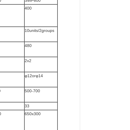
0
SWP600
400
10units/2groups
480
2x2
φ12orφ14
0
500-700
33
0
650x300