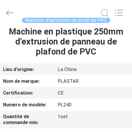
2025
Zhangjiagang
Plastar
Machinery
Co.,
Machine d'extrusion de profil de PVC
Ltd..
All
Rights
Machine en plastique 250mm
MAISON
Reserved.
d'extrusion de panneau de
DES
plafond de PVC
PRODUITS
Lieu d'origine:
La Chine
AU
Nom de marque:
PLASTAR
SUJET
Certification:
CE
DE
Numéro de modèle:
PL240
NOUS
Quantité de
1set
commande min:
VISITE