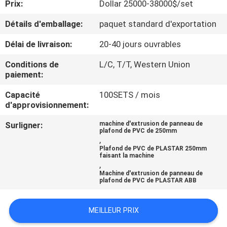
Prix:
Dollar 25000-38000$/set
D'USINE
Détails d'emballage:
paquet standard d'exportation
CONTRÔLE
Délai de livraison:
20-40 jours ouvrables
DE
Conditions de
L/C, T/T, Western Union
QUALITÉ
paiement:
Capacité
100SETS / mois
d'approvisionnement:
CONTACTEZ-
NOUS
Surligner:
machine d'extrusion de panneau de
plafond de PVC de 250mm
,
Plafond de PVC de PLASTAR 250mm
DEMANDEZ
faisant la machine
,
UNE
Machine d'extrusion de panneau de
plafond de PVC de PLASTAR ABB
CITATION
MEILLEUR PRIX
PLAN